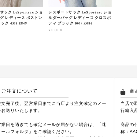
ク LeSportsac ショ
レスポートサック LeSportsac ショ
グ レディース ボストン
ルダーバッグ レディース クロスボ
ク 4318 E849
ディ ブラック 1009 R086
¥10,100
ご注文について
商
注文完了後、翌営業日までに当店より注文確定のメー
当店で
をお送りいたします。
行輸入
営業日を過ぎても確定メールが届かない場合は、「迷
商品の
メールフォルダ」をご確認ください。
称：A