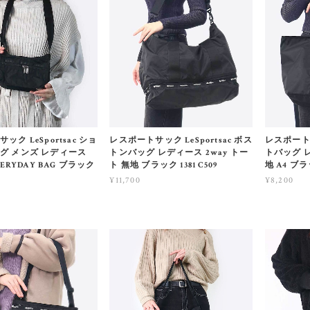
ク LeSportsac ショ
レスポートサック LeSportsac ボス
レスポートサ
グ メンズ レディース
トンバッグ レディース 2way トー
トバッグ 
VERYDAY BAG ブラック
ト 無地 ブラック 1381 C509
地 A4 ブラッ
¥11,700
¥8,200