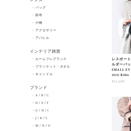
バッグ
財布
小物
アクセサリー
アパレル
インテリア雑貨
ルームフレグランス
レスポートサッ
ルダーバッ
ブランケット・タオル
SMALL E
キャンドル
1010-R086
¥11,600
ブランド
A / B / C
D / E / F
G / H / I
J / K / L
M / N / O