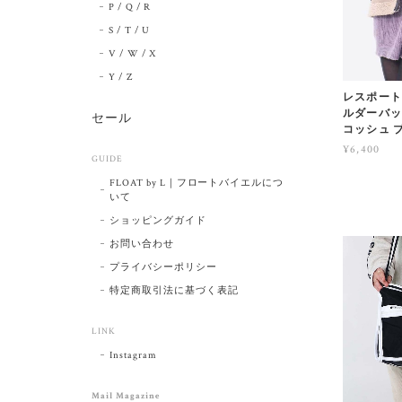
P / Q / R
S / T / U
V / W / X
Y / Z
レスポートサッ
ルダーバッ
セール
コッシュ ブラ
¥6,400
GUIDE
FLOAT by L｜フロートバイエルにつ
いて
ショッピングガイド
お問い合わせ
プライバシーポリシー
特定商取引法に基づく表記
LINK
Instagram
Mail Magazine