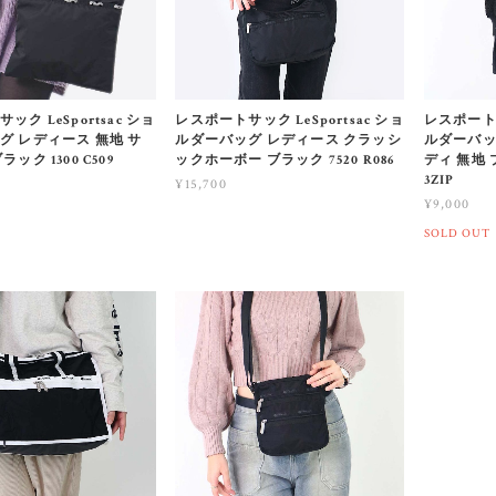
ク LeSportsac ショ
レスポートサック LeSportsac ショ
レスポートサ
グ レディース 無地 サ
ルダーバッグ レディース クラッシ
ルダーバッ
ック 1300 C509
ックホーボー ブラック 7520 R086
ディ 無地 ブ
3ZIP
¥15,700
¥9,000
SOLD OUT