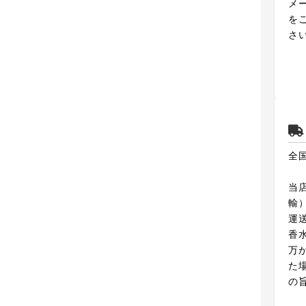
メ
を
さ
全
当
輸
運
香
万
た
の