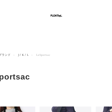
ブランド
J / K / L
LeSportsac
portsac