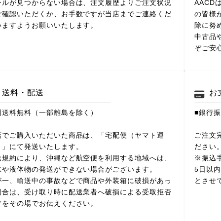
ールが見つからない場合は、注文履歴よりご注文状況
AAC
ご確認いただくか、お手数ですが当店までご連絡くだ
の皆様
いますようお願いいたします。
除に努
中古品
ぞご安
送料・配送
お
国送料無料（一部離島を除く）
■銀行
店でご購入いただいた商品は、「宅配便（ヤマト運
ご注文
）」にて発送いたします。
ださい
送規約により、沖縄など航空便を利用する地域へは、
※振込
水や液体物の発送ができない場合がございます。
5日以
が一、輸送中の事故などで商品や外装箱に破損があっ
とさせ
場合は、受け取り時に配送業者へ破損による受取拒否
旨をその場でお伝えください。