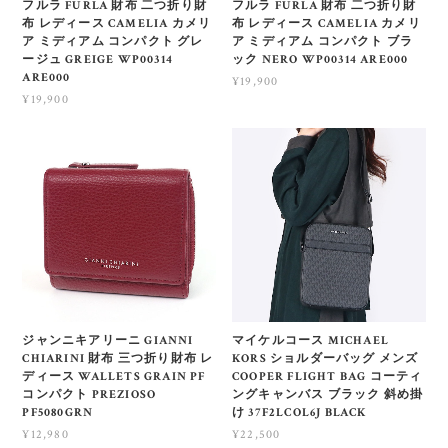
フルラ FURLA 財布 二つ折り財
フルラ FURLA 財布 二つ折り財
布 レディース CAMELIA カメリ
布 レディース CAMELIA カメリ
ア ミディアム コンパクト グレ
ア ミディアム コンパクト ブラ
ージュ GREIGE WP00314
ック NERO WP00314 ARE000
ARE000
¥19,900
¥19,900
ジャンニキアリーニ GIANNI
マイケルコース MICHAEL
CHIARINI 財布 三つ折り財布 レ
KORS ショルダーバッグ メンズ
ディース WALLETS GRAIN PF
COOPER FLIGHT BAG コーティ
コンパクト PREZIOSO
ングキャンバス ブラック 斜め掛
PF5080GRN
け 37F2LCOL6J BLACK
¥12,980
¥22,500