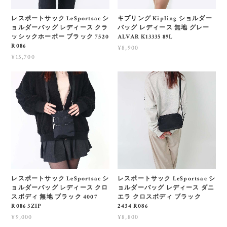
レスポートサック LeSportsac シ
キプリング Kipling ショルダー
ョルダーバッグ レディース クラ
バッグ レディース 無地 グレー
ッシックホーボー ブラック 7520
ALVAR K13335 89L
R086
¥8,900
¥15,700
レスポートサック LeSportsac シ
レスポートサック LeSportsac シ
ョルダーバッグ レディース クロ
ョルダーバッグ レディース ダニ
スボディ 無地 ブラック 4007
エラ クロスボディ ブラック
R086 3ZIP
2434 R086
¥9,000
¥8,800