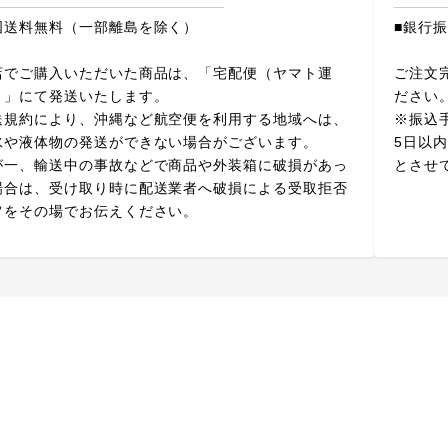
国送料無料（一部離島を除く）
■銀行
店でご購入いただいた商品は、「宅配便（ヤマト運
ご注文
）」にて発送いたします。
ださい
送規約により、沖縄など航空便を利用する地域へは、
※振込
水や液体物の発送ができない場合がございます。
5日以
が一、輸送中の事故などで商品や外装箱に破損があっ
とさせ
場合は、受け取り時に配送業者へ破損による受取拒否
旨をその場でお伝えください。