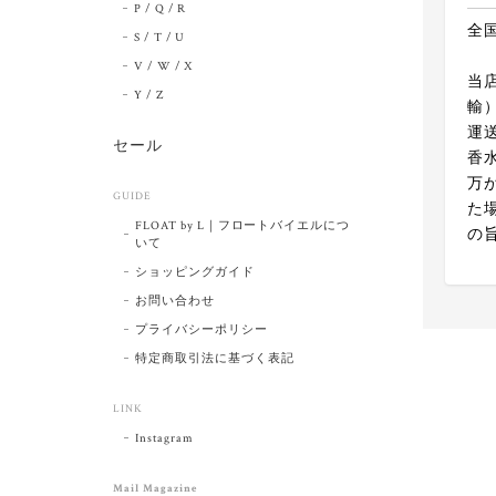
P / Q / R
全
S / T / U
V / W / X
当
Y / Z
輸
運
セール
香
万
GUIDE
た
FLOAT by L｜フロートバイエルにつ
の
いて
ショッピングガイド
お問い合わせ
プライバシーポリシー
特定商取引法に基づく表記
LINK
Instagram
Mail Magazine