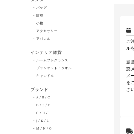
バッグ
財布
小物
アクセサリー
アパレル
ご
ル
インテリア雑貨
ルームフレグランス
翌
ブランケット・タオル
惑
メ
キャンドル
を
ブランド
さ
A / B / C
D / E / F
G / H / I
J / K / L
M / N / O