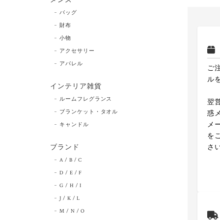
バッグ
財布
小物
アクセサリー
アパレル
ご
ル
インテリア雑貨
ルームフレグランス
翌
ブランケット・タオル
惑
メ
キャンドル
を
ブランド
さ
A / B / C
D / E / F
G / H / I
J / K / L
M / N / O