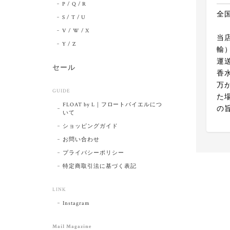
P / Q / R
全
S / T / U
V / W / X
当
Y / Z
輸
運
セール
香
万
GUIDE
た
FLOAT by L｜フロートバイエルにつ
の
いて
ショッピングガイド
お問い合わせ
プライバシーポリシー
特定商取引法に基づく表記
LINK
Instagram
Mail Magazine