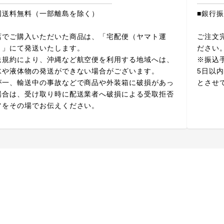
国送料無料（一部離島を除く）
■銀行
店でご購入いただいた商品は、「宅配便（ヤマト運
ご注文
）」にて発送いたします。
ださい
送規約により、沖縄など航空便を利用する地域へは、
※振込
水や液体物の発送ができない場合がございます。
5日以
が一、輸送中の事故などで商品や外装箱に破損があっ
とさせ
場合は、受け取り時に配送業者へ破損による受取拒否
旨をその場でお伝えください。